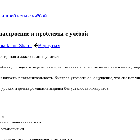
 настроение и проблемы с учёбой
|
Вернуться
|
центрация и даже желание учиться.
ебёнку проще сосредоточиться, запоминать новое и переключаться между зад
я вялость, раздражительность, быстрое утомление и ощущение, что сил нет уже
 уроках и делать домашние задания без усталости и капризов.
вие
.
ие и смена активности.
осстановиться.
не хватает именно движения, а не отдыха.