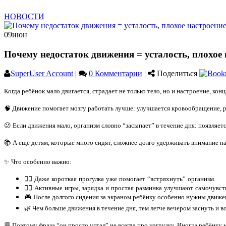
НОВОСТИ
09
июн
Почему недостаток движения = усталость, плохое
SuperUser Account
|
0 Комментарии
|
Поделиться
Когда ребёнок мало двигается, страдает не только тело, но и настроение, кон
🧠
Движение помогает мозгу работать лучше: улучшается кровообращение, р
😕
Если движения мало, организм словно “засыпает” в течение дня: появляетс
📚
А ещё детям, которые много сидят, сложнее долго удерживать внимание на
✨
Что особенно важно:
🚶
Даже
короткая
прогулка
уже
помогает
“встряхнуть”
организм
.
🤸
Активные
игры
,
зарядка
и
простая
разминка
улучшают
самочувст
🎮
После долгого сидения за экраном ребёнку особенно нужны движен
🌿
Чем больше движения в течение дня, тем легче вечером заснуть и в
💬
Поэтому фраза “он просто устал” не всегда про нагрузку. Иногда ребёнку 