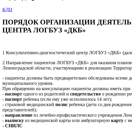
КДЦ
ПОРЯДОК ОРГАНИЗАЦИИ ДЕЯТЕЛ
ЦЕНТРА ЛОГБУЗ «ДКБ»
1
Консультативно-диагностический центр ЛОГБУЗ «ДКБ» (далее
2
Направление пациентов ЛОГБУЗ «ДКБ» для оказания планово
Ленинградской области, участвующими в реализации Террито
-
пациенты должны быть предварительно обследованы всеми д
муниципального уровня.
При обращении на консультацию пациенты должны иметь при 
-
паспорт
одного из родителей и
свидетельство
о рождении реб
-
паспорт
ребенка (если ему уже исполнилось 14 лет);
-
страховой медицинский
полис
ребенка (дети со дня рождени
представителей);
-
направление
из лечебно-профилактического учреждения Лени
-
выписку
из медицинской карты или амбулаторную
карту
с м
-
СНИЛС