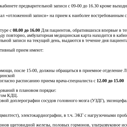
кабинете предварительной записи с 09-00 до 16.30 кроме выход
ал «отложенной записи» на прием к наиболее востребованным с
туре с
08.00 до 16.00
Для пациентов, обратившихся впервые в тек
ду повторно, амбулаторная медицинская карта находится в кабин
льной записи на текущий день, выдаются в течение дня пациент
ативный прием имеют:
омощи, после 15-00, должны обращаться в приемное отделение
цинской
согласно расписанию приема врача-специалиста c
12.00 до 15.00
ований в плановом порядке:
стом КДЦ.
овой доплерографии сосудов головного мозга (УЗДГ), эхоэнцеф
дмилтест), электокардиографии, в т.ч. ЭКГ с нагрузочными про
монов щитовидной железы, половых гормонов, ультразвуковое и