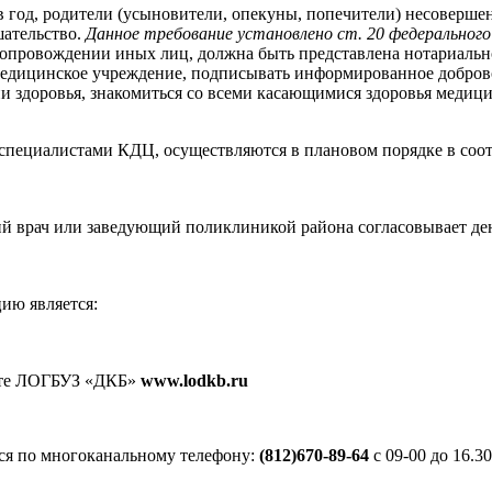
 год, родители (усыновители, опекуны, попечители) несоверше
ательство.
Данное требование установлено ст. 20 федерального
сопровождении иных лиц, должна быть представлена нотариальн
медицинское учреждение, подписывать информированное доброво
и здоровья, знакомиться со всеми касающимися здоровья медиц
специалистами КДЦ, осуществляются в плановом порядке в соо
й врач или заведующий поликлиникой района согласовывает ден
ию является:
йте ЛОГБУЗ «ДКБ»
www.lodkb.ru
ся по многоканальному телефону:
(812)670-89-64
с 09-00 до 16.3