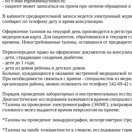
-
по e-mail registratura@lodkb.ru;
-
пациент может записаться на прием при личном обращении в 
В кабинете предварительной записи ведется электронный журн
сообщает по телефону дату и время консультации
Оформление талонов на текущий день производится в регистра
медицинская карта. Для пациентов, обратившихся в текущем го
времени. Невостребованные талоны, оставшиеся от предварите
Первоочередное право на оформление документов на консульт
-
дети, страдающие сахарным диабетом;
-
дети до 1 года;
-
дети из домов ребенка и детских домов.
Больные, нуждающиеся в оказании экстренной медицинской п
При необходимости связаться с врачом - специалистом из меди
организации района, можно позвонить по телефону 542-69-42 
Порядок проведения лабораторных и инструментальных исслед
Диагностические исследования назначаются врачом-специали
*Талоны на проведение электромиографии (ЭНМГ), ультразвук
головного мозга выдаются врачом неврологом на приеме.
*Талоны на проведение эхокардиографии, велоэргометрии (тре
*Талоны на пробу толерантности к глюкозе, исследование гор